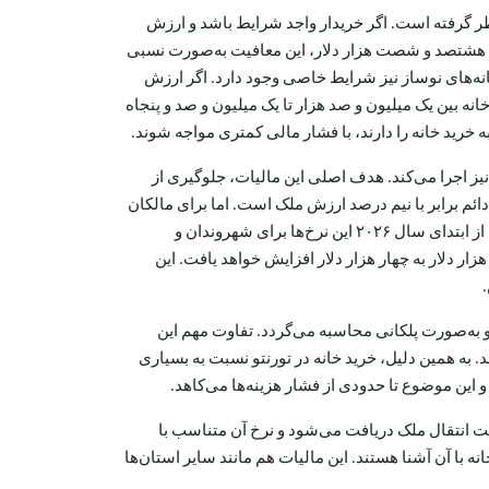
نظر گرفته است. اگر خریدار واجد شرایط باشد و ارزش
. برای خانه‌هایی با ارزش بین پانصد هزار تا هشتصد و شصت هزار دلار، این معافیت به‌صورت نسبی
انه‌های نوساز نیز شرایط خاصی وجود دارد. اگر ارزش
ه بین یک میلیون و صد هزار تا یک میلیون و صد و پنجاه
ه خرید خانه را دارند، با فشار مالی کمتری مواجه شوند.
یا همان مالیات حدس‌زنی و خالی بودن ملک را نیز اجرا می‌کند. هدف اصلی این مالیات، جلوگیری از
ائم برابر با نیم درصد ارزش ملک است. اما برای مالکان
خارجی یا کسانی که درآمد اصلی‌شان از خارج کانادا تأمین می‌شود، نرخ آن به دو درصد افزایش پیدا می‌کند. طبق تغییرات اعلام‌شده، از ابتدای سال ۲۰۲۶ این نرخ‌ها برای شهروندان و
ار دلار به چهار هزار دلار افزایش خواهد یافت. این
Land Transfer Ta) اعمال می‌شود. ساختار این مالیات مشابه PTT بریتیش کلمبیاست و به‌صورت پلکانی محاسبه می‌گردد. تفاوت مهم این
ند. به همین دلیل، خرید خانه در تورنتو نسبت به بسیاری
 و این موضوع تا حدودی از فشار هزینه‌ها می‌کاهد.
وف است. این مالیات هنگام ثبت انتقال ملک دریافت می‌شود و نرخ آن متناسب با
ا آن آشنا هستند. این مالیات هم مانند سایر استان‌ها