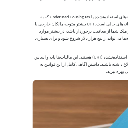
در کنار این موارد، مالیات دیگری نیز در سطح فدرال وجود دارد که کمتر شناخته شده اما اهمیت آن در حال افزایش است: مالیات خانه‌های استفاده‌نشده یا Underused Housing Tax که به
اختصار UHT نامیده می‌شود. این مالیات با نرخ یک درصد بر ارزش ارزیابی‌شده ملک محاسبه می‌شود و هدف آن جلوگیری از احتکار خانه‌های خالی است. UHT بیشتر متوجه مالکان خارجی یا
 ملک شما از معافیت برخوردار باشد، در بیشتر موارد
ید شد. این جریمه‌ها می‌تواند از پنج هزار دلار شروع شود و برای بسیاری
در مجموع، مالیات‌های فدرال بر خانه در کانادا شامل سه رکن اصلی یعنی GST/HST، اعتبار خریدار خانه اول (HBTC) و مالیات خانه‌های استفاده‌نشده (UHT) هستند. این مالیات‌ها پایه و اساس
اع داشته باشند. داشتن آگاهی کامل از این قوانین به
بهره ببرید.