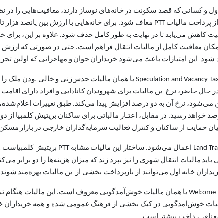
ه اول و کسانی که قصد سکونت در خانه‌های نوساز دارند، معافیت‌هایی را در 
خانه کمتر از پانصد هزار دلار باشد، می‌تواند به‌طور کامل از پرداخت مالیات PTT معاف شود
ت کاهش می‌یابد تا در نهایت به طور کامل حذف شود. علاوه بر این، برای خ
امکان معافیت کامل از مالیات انتقال فراهم است. حتی در صورتی که ارزش خان
ند شود. این امتیازات باعث می‌شود خریداران جوان و مهاجرانی که اولین تجرب
استان بریتیش کلمبیا علاوه بر PTT، مالیات دیگری به نام Speculation and Vacancy Tax 
 حال حاضر، نرخ این مالیات برای شهروندان کانادایی و افراد دارای اقامت د
خواهد رسید. در مقابل، اعتبار مالیاتی برای ساکنان بریتیش کلمبیا از دو هز
ن حمایت از ساکنان و کنترل فعالیت سرمایه‌گذاران خارجی در بازار مسکن.
در استان انتاریو نیز مالیات انتقال زمین یا x (LTT
اید مالیات انتقال شهری را نیز بپردازند که میزان هزینه‌ها را دو برابر می‌ک
ریداران خانه اول می‌توانند از بازپرداخت بخشی از این مالیات بهره‌مند شوند
استان کبک نیز قوانین مالیاتی خاص خود را دارد که به Welcome Tax یا همان مالیات خوش‌آمدگویی معر
ات خوش‌آمدگویی در کبک بخشی از فرهنگ عمومی شده و همه خریداران خانه ب
معنای پرداخت بیشتر است.