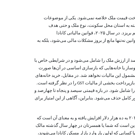
ه پرداخت قیمت ملک خلاصه نمی‌شود. یکی از موضوعات
ا بسته به استان محل سکونت، نوع ملک و حتی هدف
استفاده از آن متفاوت است و اگر از قوانین آن بی‌اطلاع باشید، ممکن است با هزینه‌هایی روبه‌رو شوید که برنامه مالی خانواده را به هم بریزد. در سال ۲۰۲۵، قوانین مالیاتی کانادا
 نه‌تنها مانع از بروز مشکلات مالی می‌شود، بلکه به
ات کالا و خدمات یا همان GST است. این مالیات معمولاً پنج درصد از ارزش ملک را شامل می‌شود و در شرایطی خاص با
 می‌گردد. نکته مهم این است که GST تنها در زمان خرید خانه‌های نوساز یا خانه‌هایی که بازسازی اساسی در آن‌ها صورت
شمول این مالیات نخواهد شد. در مقابل، خرید خانه‌های
بازفروش یا همان Resale از این قاعده مستثنا هستند و مالیات GST بر آن‌ها اعمال نمی‌شود. دولت برای حمایت از خریداران خانه اول، بازپرداخت بخشی از مالیات GST را در نظر گرفته است.
را شامل شود. در بازه قیمتی سیصد و پنجاه تا چهارصد و
ر کامل حذف می‌شود. بنابراین، آگاهی از این امتیاز برای
علاوه بر این، دولت فدرال مشوق دیگری تحت عنوان اعتبار مالیاتی خریدار خانه اول یا HBTC در نظر گرفته است. این اعتبار از سال ۲۰۲۲ به ده هزار دلار افزایش یافته و به معنای آن است که
ر این است که شما یا همسرتان در چهار سال گذشته مالک
کسانی که اولین بار وارد بازار مسکن کانادا می‌شوند،